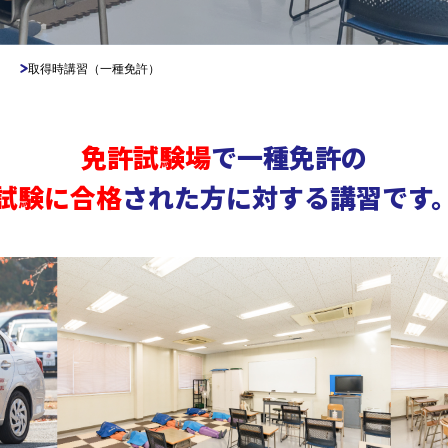
取得時講習（一種免許）
免許試験場
で一種免許の
試験に合格
された方に対する講習です