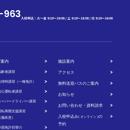
-963
入校申込：火～金 9:10～19:00 / 土 9:10～18:00 / 日 9:10～16:00
習案内
施設案内
高齢者講習
アクセス
取得時講習（一種免許）
無料送迎バスのご案内
初心運転者講習
お知らせ
ペーパードライバー講習
お問い合わせ・資料請求
運転再開支援講習
入校申込み
の
( オンライン )
（脳疾患）
予約
外国免許切替の