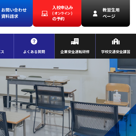
入校申込み
お問い合わせ
教習生用
( オンライン )
資料請求
ページ
の予約
バス
よくある質問
企業安全運転研修
学校交通安全講習