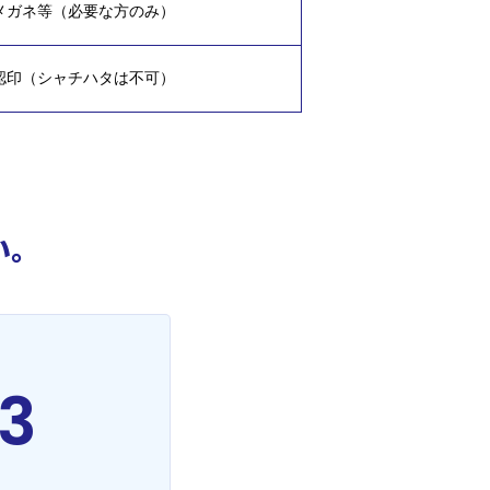
メガネ等（必要な方のみ）
認印（シャチハタは不可）
い。
3