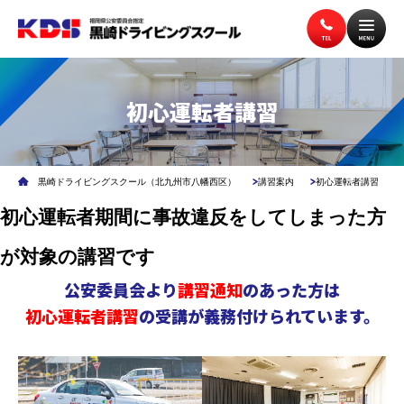
初心運転者講習
トップページ
入校案内
黒崎ドライビングスクール（北九州市八幡西区）
講習案内
初心運転者講習
教習案内
講習案内
初心運転者期間に事故違反をしてしまった方
が対象の講習です
施設案内
アクセス
公安委員会より
講習通知
のあった方は
初心運転者講習
の
受講が義務付けられています。
無料送迎バス
よくある質問