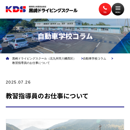
トップページ
入校案内
自動車学校コラム
教習案内
講習案内
黒崎ドライビングスクール（北九州市八幡西区）
自動車学校コラム
教習指導員のお仕事について
施設案内
アクセス
2025.07.26
教習指導員のお仕事について
無料送迎バス
よくある質問
企業安全運転研修
学校交通安全講習