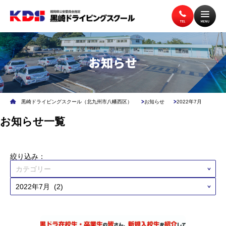
お知らせ
トップページ
入校案内
黒崎ドライビングスクール（北九州市八幡西区）
お知らせ
2022年7月
教習案内
講習案内
お知らせ一覧
施設案内
アクセス
絞り込み：
無料送迎バス
よくある質問