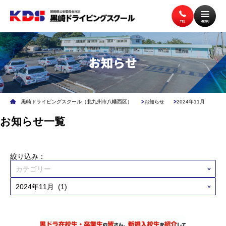
トップページ
入校案内
お知らせ
教習案内
講習案内
黒崎ドライビングスクール（北九州市八幡西区）
お知らせ
2024年11月
お知らせ一覧
施設案内
アクセス
絞り込み：
無料送迎バス
よくある質問
企業安全運転研修
学校交通安全講習