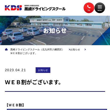
お知らせ
トップページ
入校案内
黒崎ドライビングスクール（北九州市八幡西区）
お知らせ
教習案内
講習案内
ＷＥＢ割がございます。
2023.04.21
施設案内
お知らせ
アクセス
ＷＥＢ割がございます。
無料送迎バス
よくある質問
【ＷＥＢ割】