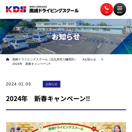
トップページ
入校案内
お知らせ
教習案内
講習案内
黒崎ドライビングスクール（北九州市八幡西区）
お知らせ
2024年 新春キャンペーン‼
施設案内
アクセス
2024.01.05
お知らせ
2024年 新春キャンペーン‼
無料送迎バス
よくある質問
企業安全運転研修
学校交通安全講習